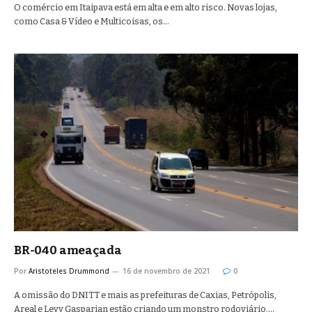
O comércio em Itaipava está em alta e em alto risco. Novas lojas,
como Casa & Vídeo e Multicoisas, os…
BR-040 ameaçada
Por
Aristoteles Drummond
16 de novembro de 2021
0
A omissão do DNITT e mais as prefeituras de Caxias, Petrópolis,
Areal e Levy Gasparian estão criando um monstro rodoviário,…