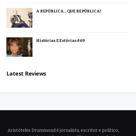
A REPÚBLICA… QUE REPÚBLICA?
Histórias E Estórias #69
Latest Reviews
Aristóteles Drummond é jornalista, escritor e político,