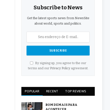
Subscribe to News
Get the latest sports news from NewsSite
about world, sports and politics.
By signing up, you agree to the our
terms and our
Privacy Policy
agreement.
POPULAR
RECENT
TOP REVIEWS
BOM DEMAIS PARA
ACONTECER