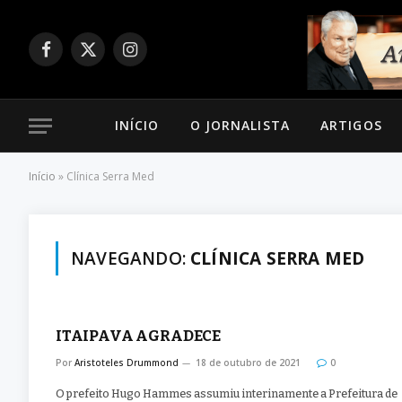
Facebook
X
Instagram
(Twitter)
INÍCIO
O JORNALISTA
ARTIGOS
Início
»
Clínica Serra Med
NAVEGANDO:
CLÍNICA SERRA MED
ITAIPAVA AGRADECE
Por
Aristoteles Drummond
18 de outubro de 2021
0
O prefeito Hugo Hammes assumiu interinamente a Prefeitura de