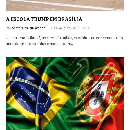
A ESCOLA TRUMP EM BRASÍLIA
Por
Aristoteles Drummond
2 de maio de 2022
0
O Supremo Tribunal, ao que tudo indica, exorbitou ao condenar a oito
anos de prisão e perda do mandato um…