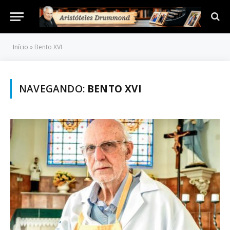
Início
»
Bento XVI
NAVEGANDO:
BENTO XVI