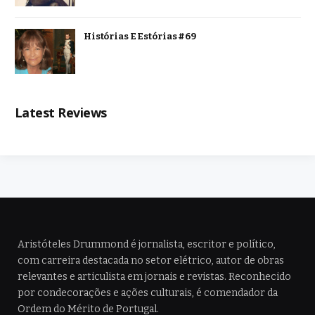
Histórias E Estórias #69
Latest Reviews
Aristóteles Drummond é jornalista, escritor e político,
com carreira destacada no setor elétrico, autor de obras
relevantes e articulista em jornais e revistas. Reconhecido
por condecorações e ações culturais, é comendador da
Ordem do Mérito de Portugal.