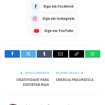
Siga em Facebook
Siga em Instagram
Siga em YouTube
Facebook
Twitter
Tumblr
E-
Copiar
Whats
mail
Link
ARTIGO ANTERIOR
PRÓXIMO ARTIGO
CRIATIVIDADE PARA
ENERGIA PRAGMÁTICA
EXPORTAR MAIS