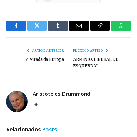
Facebook
Twitter
Tumblr
E-
Copiar
Whats
mail
Link
ARTIGO ANTERIOR
PRÓXIMO ARTIGO
A Virada da Europa
ARMINIO: LIBERAL DE
ESQUERDA?
Aristoteles Drummond
Site
Relacionados
Posts