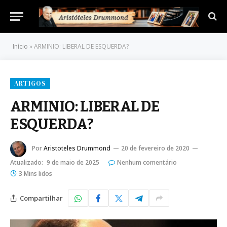
Início
»
ARMINIO: LIBERAL DE ESQUERDA?
ARTIGOS
ARMINIO: LIBERAL DE
ESQUERDA?
Por
Aristoteles Drummond
20 de fevereiro de 2020
Atualizado:
9 de maio de 2025
Nenhum comentário
3 Mins lidos
Compartilhar