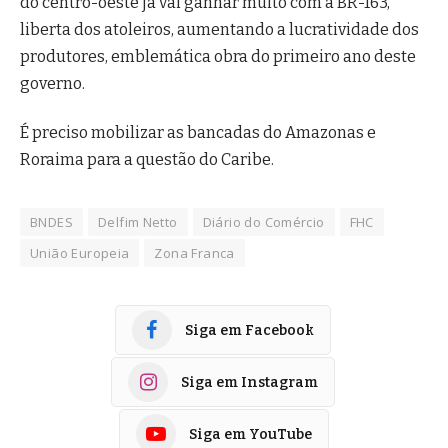
do centro-oeste já vai ganhar muito com a BR-163,
liberta dos atoleiros, aumentando a lucratividade dos
produtores, emblemática obra do primeiro ano deste
governo.
É preciso mobilizar as bancadas do Amazonas e
Roraima para a questão do Caribe.
BNDES
Delfim Netto
Diário do Comércio
FHC
União Europeia
Zona Franca
Siga em Facebook
Siga em Instagram
Siga em YouTube