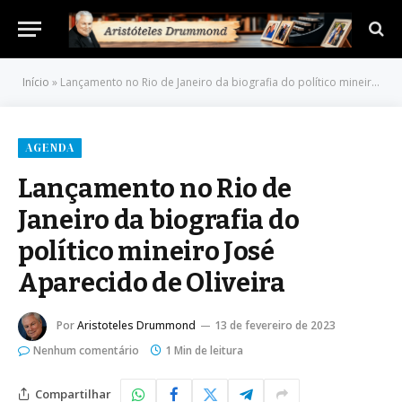
Início
»
Lançamento no Rio de Janeiro da biografia do político mineiro José Aparecido de Oliveira
AGENDA
Lançamento no Rio de
Janeiro da biografia do
político mineiro José
Aparecido de Oliveira
Por
Aristoteles Drummond
13 de fevereiro de 2023
Nenhum comentário
1 Min de leitura
Compartilhar