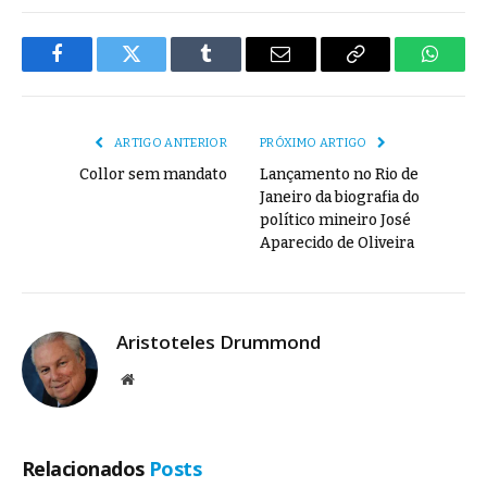
Facebook
Twitter
Tumblr
E-
Copiar
Whats
mail
Link
ARTIGO ANTERIOR
PRÓXIMO ARTIGO
Collor sem mandato
Lançamento no Rio de
Janeiro da biografia do
político mineiro José
Aparecido de Oliveira
Aristoteles Drummond
Site
Relacionados
Posts