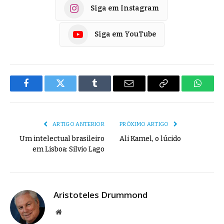
Siga em Instagram
Siga em YouTube
Facebook
Twitter
Tumblr
E-
Copiar
Whats
mail
Link
ARTIGO ANTERIOR
PRÓXIMO ARTIGO
Um intelectual brasileiro
Ali Kamel, o lúcido
em Lisboa: Silvio Lago
Aristoteles Drummond
Site