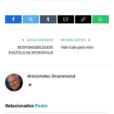
Facebook
Twitter
Tumblr
E-
Copiar
Whats
mail
Link
ARTIGO ANTERIOR
PRÓXIMO ARTIGO
RESPONSABILIDADE
Vale tudo pelo voto
POLÍTICA DE PETRÓPOLIS
Aristoteles Drummond
Site
Relacionados
Posts