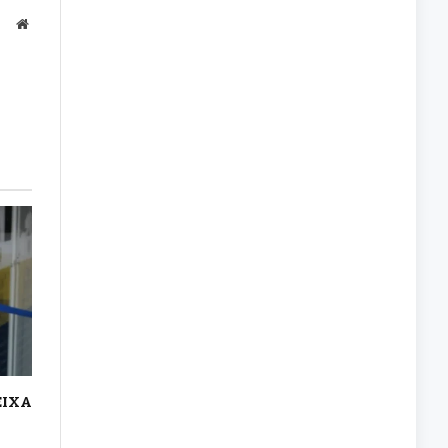
Site
EIXA