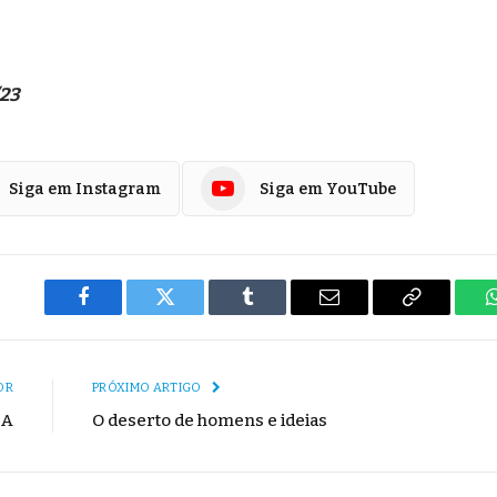
/23
Siga em Instagram
Siga em YouTube
Facebook
Twitter
Tumblr
E-
Copiar
mail
Link
OR
PRÓXIMO ARTIGO
DA
O deserto de homens e ideias