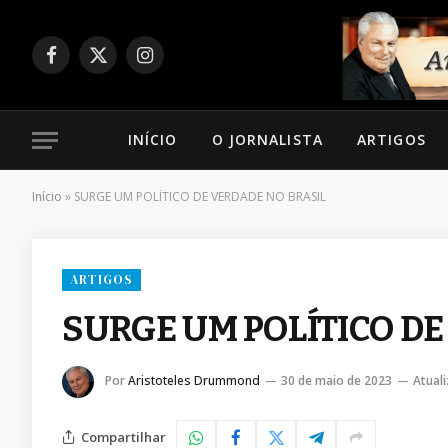
Facebook
X
Instagram
(Twitter)
INÍCIO
O JORNALISTA
ARTIGOS
Início
»
SURGE UM POLÍTICO DE VERDADE NO BRASIL
ARTIGOS
SURGE UM POLÍTICO DE
Por
Aristoteles Drummond
30 de maio de 2023
Atual
Compartilhar