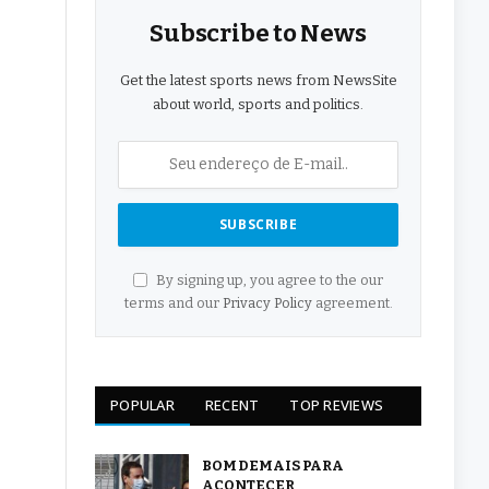
Subscribe to News
Get the latest sports news from NewsSite
about world, sports and politics.
By signing up, you agree to the our
terms and our
Privacy Policy
agreement.
POPULAR
RECENT
TOP REVIEWS
BOM DEMAIS PARA
ACONTECER