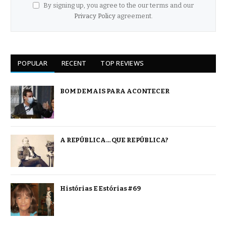
By signing up, you agree to the our terms and our
Privacy Policy
agreement.
POPULAR
RECENT
TOP REVIEWS
BOM DEMAIS PARA ACONTECER
A REPÚBLICA… QUE REPÚBLICA?
Histórias E Estórias #69