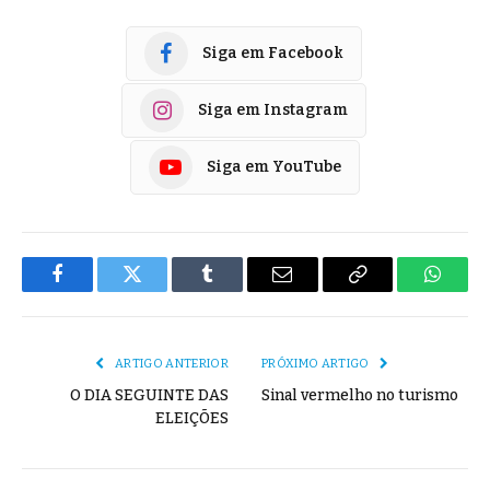
Siga em Facebook
Siga em Instagram
Siga em YouTube
Facebook
Twitter
Tumblr
E-
Copiar
Whats
mail
Link
ARTIGO ANTERIOR
PRÓXIMO ARTIGO
O DIA SEGUINTE DAS
Sinal vermelho no turismo
ELEIÇÕES