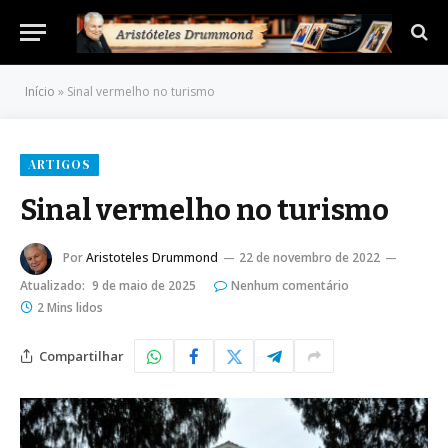
Início
»
Sinal vermelho no turismo
ARTIGOS
Sinal vermelho no turismo
Por
Aristoteles Drummond
22 de novembro de 2022
Atualizado:
9 de maio de 2025
Nenhum comentário
2 Mins lidos
Compartilhar