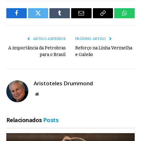
Facebook
Twitter
Tumblr
E-
Copiar
Whats
mail
Link
ARTIGO ANTERIOR
PRÓXIMO ARTIGO
A importância da Petrobras
Reforço na Linha Vermelha
para o Brasil
e Galeão
Aristoteles Drummond
Site
Relacionados
Posts