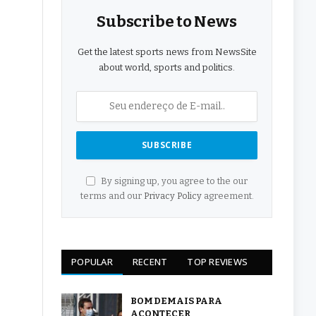
Subscribe to News
Get the latest sports news from NewsSite
about world, sports and politics.
By signing up, you agree to the our
terms and our
Privacy Policy
agreement.
POPULAR
RECENT
TOP REVIEWS
BOM DEMAIS PARA
ACONTECER