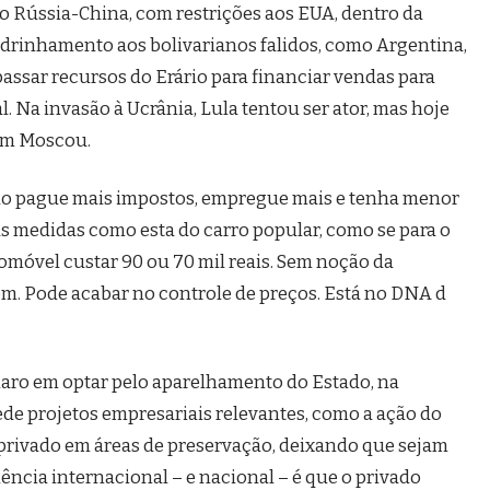
ixo Rússia-China, com restrições aos EUA, dentro da
adrinhamento aos bolivarianos falidos, como Argentina,
passar recursos do Erário para financiar vendas para
l. Na invasão à Ucrânia, Lula tentou ser ator, mas hoje
 em Moscou.
ado pague mais impostos, empregue mais e tenha menor
as medidas como esta do carro popular, como se para o
omóvel custar 90 ou 70 mil reais. Sem noção da
gem. Pode acabar no controle de preços. Está no DNA d
laro em optar pelo aparelhamento do Estado, na
de projetos empresariais relevantes, como a ação do
 privado em áreas de preservação, deixando que sejam
ência internacional – e nacional – é que o privado