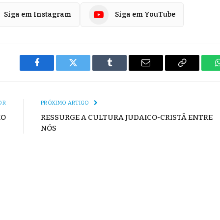
Siga em Instagram
Siga em YouTube
Facebook
Twitter
Tumblr
E-
Copiar
mail
Link
OR
PRÓXIMO ARTIGO
IO
RESSURGE A CULTURA JUDAICO-CRISTÃ ENTRE
NÓS