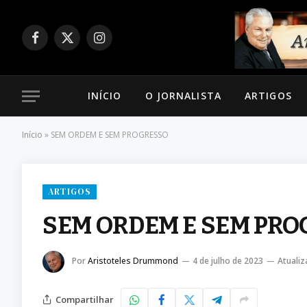
Facebook
X
Instagram
(Twitter)
INÍCIO
O JORNALISTA
ARTIGOS
Início
»
SEM ORDEM E SEM PROGRESSO
ARTIGOS
SEM ORDEM E SEM PR
Por
Aristoteles Drummond
4 de julho de 2023
Atualiz
Compartilhar