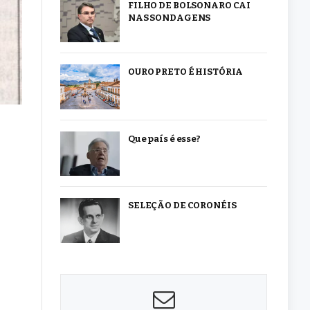
FILHO DE BOLSONARO CAI
NAS SONDAGENS
OURO PRETO É HISTÓRIA
Que país é esse?
SELEÇÃO DE CORONÉIS