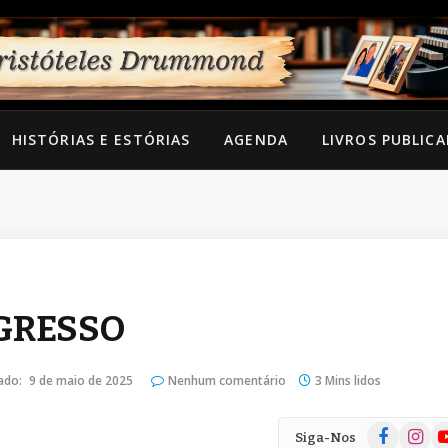
HISTÓRIAS E ESTÓRIAS
AGENDA
LIVROS PUBLIC
OGRESSO
ado:
9 de maio de 2025
Nenhum comentário
3 Mins lidos
Facebook
Instag
Yo
Siga-Nos