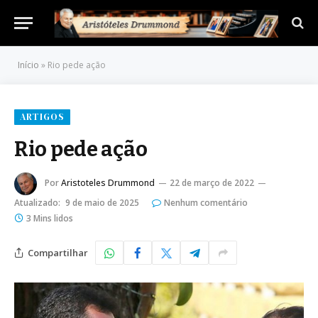
Início
»
Rio pede ação
ARTIGOS
Rio pede ação
Por
Aristoteles Drummond
22 de março de 2022
Atualizado:
9 de maio de 2025
Nenhum comentário
3 Mins lidos
Compartilhar