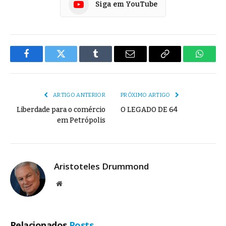
Siga em YouTube
Facebook
Twitter
Tumblr
E-
Copiar
Whats
mail
Link
ARTIGO ANTERIOR
PRÓXIMO ARTIGO
Liberdade para o comércio
O LEGADO DE 64
em Petrópolis
Aristoteles Drummond
Site
Relacionados
Posts