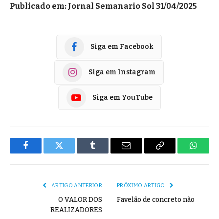
Publicado em: Jornal Semanario Sol 31/04/2025
Siga em Facebook
Siga em Instagram
Siga em YouTube
Facebook
Twitter
Tumblr
E-
Copiar
Whats
mail
Link
ARTIGO ANTERIOR
PRÓXIMO ARTIGO
O VALOR DOS
Favelão de concreto não
REALIZADORES