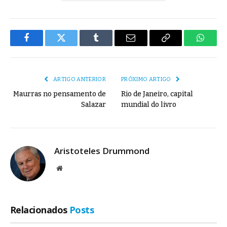
Facebook
Twitter
Tumblr
E-
Copiar
Whats
mail
Link
ARTIGO ANTERIOR
PRÓXIMO ARTIGO
Maurras no pensamento de
Rio de Janeiro, capital
Salazar
mundial do livro
Aristoteles Drummond
Site
Relacionados
Posts