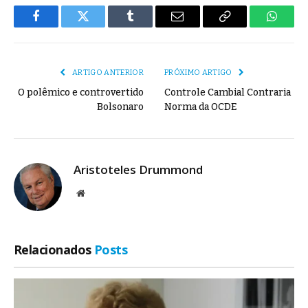
Facebook
Twitter
Tumblr
E-
Copiar
Whats
mail
Link
ARTIGO ANTERIOR
PRÓXIMO ARTIGO
O polêmico e controvertido
Controle Cambial Contraria
Bolsonaro
Norma da OCDE
Aristoteles Drummond
Site
Relacionados
Posts