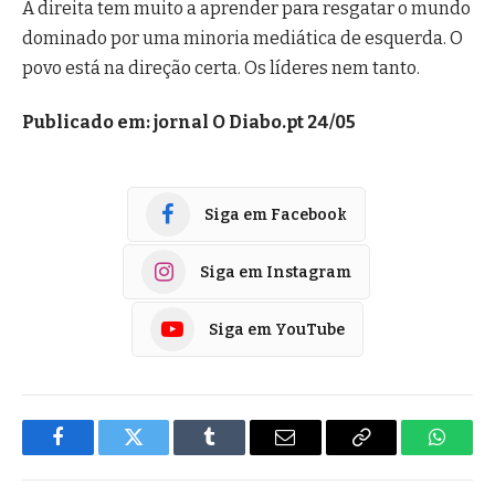
A direita tem muito a aprender para resgatar o mundo
dominado por uma minoria mediática de esquerda. O
povo está na direção certa. Os líderes nem tanto.
Publicado em: jornal O Diabo.pt 24/05
Siga em Facebook
Siga em Instagram
Siga em YouTube
Facebook
Twitter
Tumblr
E-
Copiar
Whats
mail
Link