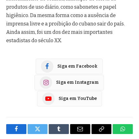
produtos de uso diário, como sabonetes e papel
higiênico. Da mesma forma como a ausência de
imprensa livre e a proibição do cubano sair do país.
Ainda assim, foi um dos dez mais importantes
estadistas do século XX.
Siga em Facebook
Siga em Instagram
Siga em YouTube
Facebook
Twitter
Tumblr
E-
Copiar
Whats