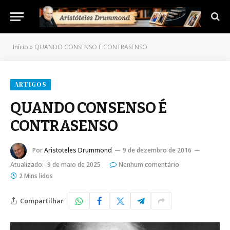
Início
»
QUANDO CONSENSO É CONTRASENSO
ARTIGOS
QUANDO CONSENSO É
CONTRASENSO
Por
Aristoteles Drummond
9 de dezembro de 2016
Atualizado:
9 de maio de 2025
Nenhum comentário
2 Mins lidos
Compartilhar