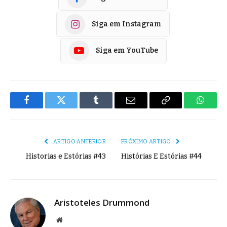
Siga em Instagram
Siga em YouTube
Facebook
Twitter
Tumblr
E-
Copiar
Whats
mail
Link
ARTIGO ANTERIOR
PRÓXIMO ARTIGO
Historias e Estórias #43
Histórias E Estórias #44
Aristoteles Drummond
Site