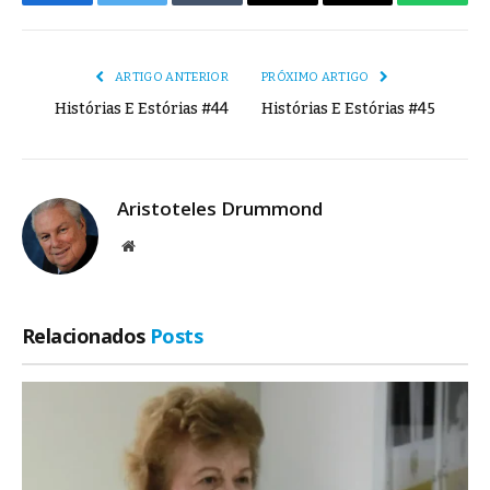
Facebook
Twitter
Tumblr
E-
Copiar
Whats
mail
Link
ARTIGO ANTERIOR
PRÓXIMO ARTIGO
Histórias E Estórias #44
Histórias E Estórias #45
Aristoteles Drummond
Site
Relacionados
Posts