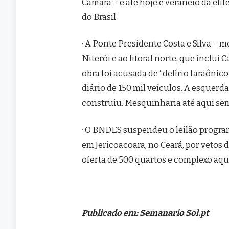
Câmara – e até hoje é veraneio da elit
do Brasil.
· A Ponte Presidente Costa e Silva – 
Niterói e ao litoral norte, que inclui
obra foi acusada de “delírio faraônic
diário de 150 mil veículos. A esquerd
construiu. Mesquinharia até aqui se
· O BNDES suspendeu o leilão program
em Jericoacoara, no Ceará, por vetos 
oferta de 500 quartos e complexo aqu
Publicado em: Semanario Sol.pt