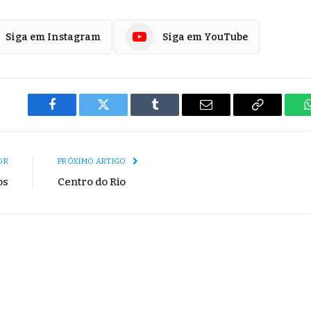
Siga em Instagram
Siga em YouTube
Facebook
Twitter
Tumblr
E-
Copiar
mail
Link
OR
PRÓXIMO ARTIGO
os
Centro do Rio