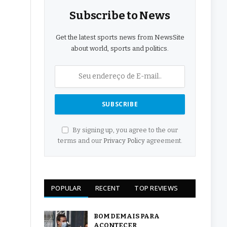
Subscribe to News
Get the latest sports news from NewsSite
about world, sports and politics.
By signing up, you agree to the our
terms and our
Privacy Policy
agreement.
POPULAR
RECENT
TOP REVIEWS
BOM DEMAIS PARA
ACONTECER