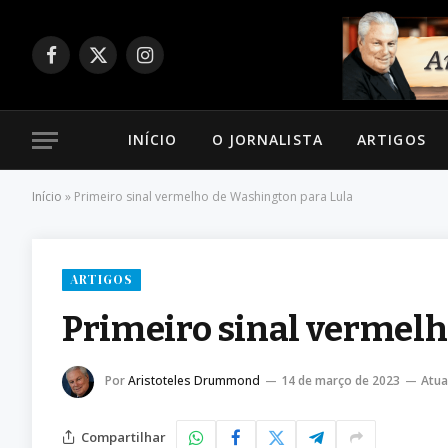
Facebook
X
Instagram
(Twitter)
INÍCIO
O JORNALISTA
ARTIGOS
Início
»
Primeiro sinal vermelho de Washington para Lula
ARTIGOS
Primeiro sinal vermelh
Por
Aristoteles Drummond
14 de março de 2023
Atua
Compartilhar