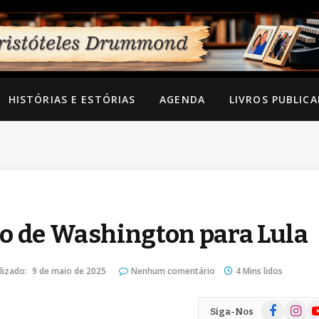
HISTÓRIAS E ESTÓRIAS
AGENDA
LIVROS PUBLIC
o de Washington para Lula
lizado:
9 de maio de 2025
Nenhum comentário
4 Mins lidos
Facebook
Instag
Yo
Siga-Nos