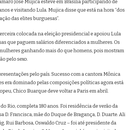
pamaro José Mujica esteve em Brasília participando de
nos e visitando Lula. Mujica disse que está na hora “dos
ação das elites burguesas”.
a terceira colocada na eleição presidencial e apoiou Lula
sas que paguem salários diferenciados a mulheres. Os
 mulheres ganhando mais do que homens, pois mostram
o pelo sexo.
apresentações pelo país. Sucesso com a cantora Mônica
es era dominado pelas composições políticas agora está
opeu, Chico Buarque deve voltar a Paris em abril.
m do Rio, completa 180 anos. Foi residência de verão da
sa D. Francisca, mãe do Duque de Bragança, D. Duarte. Ali
g, Rui Barbosa, Oswaldo Cruz – foi até presidente da