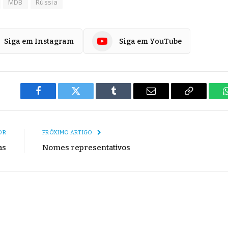
MDB
Rússia
Siga em Instagram
Siga em YouTube
Facebook
Twitter
Tumblr
E-
Copiar
mail
Link
OR
PRÓXIMO ARTIGO
as
Nomes representativos