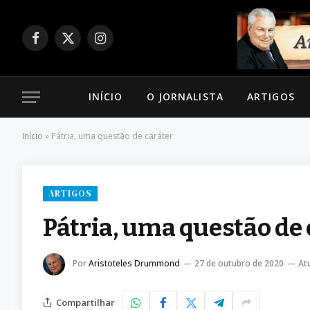
Facebook
X
Instagram
(Twitter)
INÍCIO
O JORNALISTA
ARTIGOS
Início
»
Pátria, uma questão de caráter
ARTIGOS
Pátria, uma questão de 
Por
Aristoteles Drummond
27 de outubro de 2020
At
Compartilhar