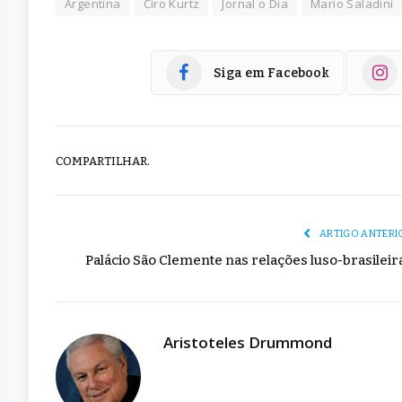
Argentina
Ciro Kurtz
Jornal o Dia
Mario Saladini
Siga em Facebook
COMPARTILHAR.
ARTIGO ANTERI
Palácio São Clemente nas relações luso-brasileir
Aristoteles Drummond