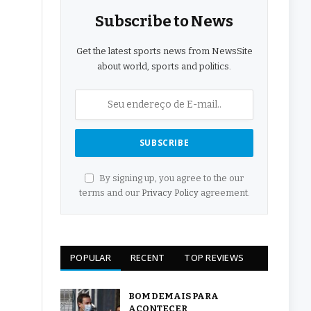
Subscribe to News
Get the latest sports news from NewsSite
about world, sports and politics.
By signing up, you agree to the our
terms and our
Privacy Policy
agreement.
POPULAR
RECENT
TOP REVIEWS
BOM DEMAIS PARA
ACONTECER