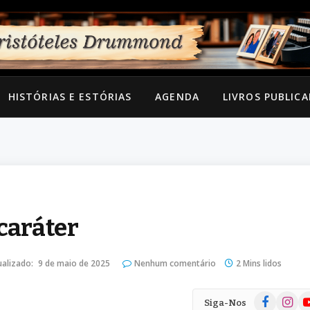
HISTÓRIAS E ESTÓRIAS
AGENDA
LIVROS PUBLIC
caráter
ualizado:
9 de maio de 2025
Nenhum comentário
2 Mins lidos
Facebook
Instag
Yo
Siga-Nos