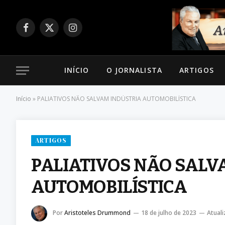
Facebook
X
Instagram
(Twitter)
INÍCIO
O JORNALISTA
ARTIGOS
Início
»
PALIATIVOS NÃO SALVAM INDÚSTRIA AUTOMOBILÍSTICA
ARTIGOS
PALIATIVOS NÃO SALV
AUTOMOBILÍSTICA
Por
Aristoteles Drummond
18 de julho de 2023
Atuali