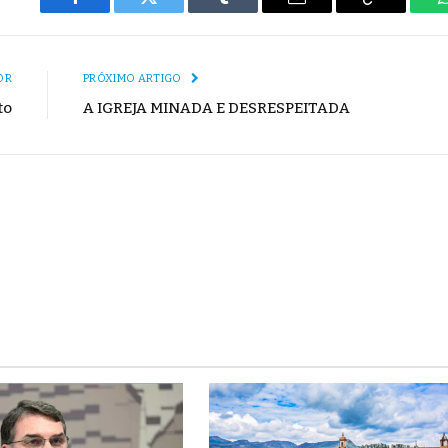
Facebook
Twitter
Tumblr
E-
Copiar
mail
Link
OR
PRÓXIMO ARTIGO
to
A IGREJA MINADA E DESRESPEITADA