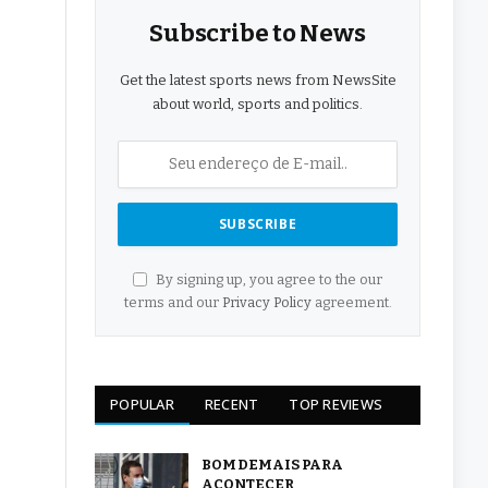
Subscribe to News
Get the latest sports news from NewsSite
about world, sports and politics.
By signing up, you agree to the our
terms and our
Privacy Policy
agreement.
POPULAR
RECENT
TOP REVIEWS
BOM DEMAIS PARA
ACONTECER