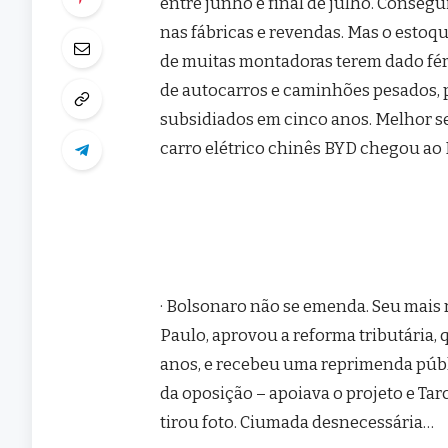
entre junho e final de julho. Conseg
nas fábricas e revendas. Mas o estoqu
de muitas montadoras terem dado féria
de autocarros e caminhões pesados, p
subsidiados em cinco anos. Melhor ser
carro elétrico chinês BYD chegou ao B
· Bolsonaro não se emenda. Seu mais r
Paulo, aprovou a reforma tributária,
anos, e recebeu uma reprimenda públi
da oposição – apoiava o projeto e Ta
tirou foto. Ciumada desnecessária…