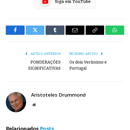
Siga em YouTube
Facebook
Twitter
Tumblr
E-
Copiar
Whats
mail
Link
ARTIGO ANTERIOR
PRÓXIMO ARTIGO
PONDERAÇÕES
Os dois Veríssimo e
SIGNIFICATIVAS
Portugal
Aristoteles Drummond
Site
Relacionados
Posts