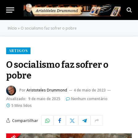
Início
»
O socialismo faz sofrer o pobre
ARTIGOS
O socialismo faz sofrer o
pobre
Por
Aristoteles Drummond
4 de maio de 2023
Atualizado:
9 de maio de 2025
Nenhum comentário
5 Mins lidos
Compartilhar