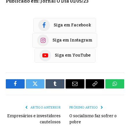
Publicado em: Jornal O Dia 01/05/23
Siga em Facebook
Siga em Instagram
Siga em YouTube
Facebook
Twitter
Tumblr
E-
Copiar
Whats
mail
Link
ARTIGO ANTERIOR
PRÓXIMO ARTIGO
Empresários e investidores
O socialismo faz sofrer o
cautelosos
pobre