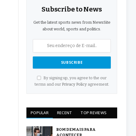
Subscribe to News
Get the latest sports news from NewsSite
about world, sports and politics.
By signing up, you agree to the our
terms and our
Privacy Policy
agreement.
POPULAR
RECENT
TOP REVIEWS
BOM DEMAIS PARA
ACONTECER