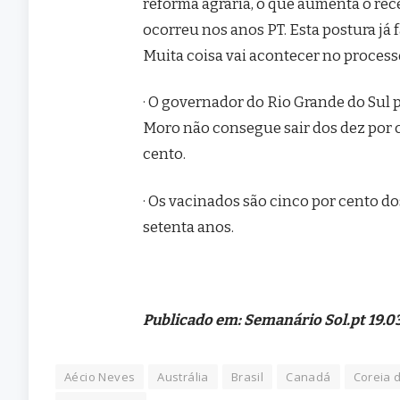
reforma agrária, o que aumenta o re
ocorreu nos anos PT. Esta postura já
Muita coisa vai acontecer no processo
· O governador do Rio Grande do Sul po
Moro não consegue sair dos dez por 
cento.
· Os vacinados são cinco por cento d
setenta anos.
Publicado em: Semanário Sol.pt 19.0
Aécio Neves
Austrália
Brasil
Canadá
Coreia 