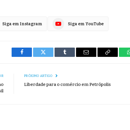
Siga em Instagram
Siga em YouTube
Facebook
Twitter
Tumblr
E-
Copiar
mail
Link
OR
PRÓXIMO ARTIGO
no
Liberdade para o comércio em Petrópolis
il