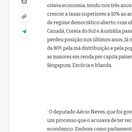
oitava economia, tendo nos três ano
crescer a taxas superiores a 10% ao a
de regime democrático aberto, com ele
Canadá, Coreia do Sul e Austrália pa
perdeu posição nos últimos anos. Já n
da 80ª, pela má distribuição e pela p
as maiores em renda per capita paíse
Singapura, Escócia e Irlanda.
· O deputado Aécio Neves, que foi gov
um processo que o acusava de ter re
econômico. Embora como parlamentar