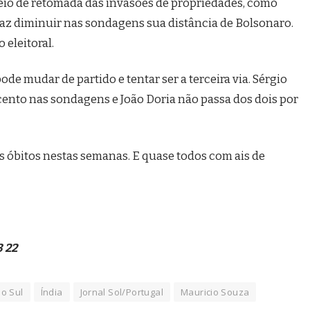
ceio de retomada das invasões de propriedades, como
 faz diminuir nas sondagens sua distância de Bolsonaro.
 eleitoral.
de mudar de partido e tentar ser a terceira via. Sérgio
cento nas sondagens e João Doria não passa dos dois por
os óbitos nestas semanas. E quase todos com ais de
3 22
do Sul
Índia
Jornal Sol/Portugal
Mauricio Souza