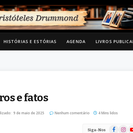
HISTÓRIAS E ESTÓRIAS
AGENDA
LIVROS PUBLIC
os e fatos
lizado:
9 de maio de 2025
Nenhum comentário
4 Mins lidos
Facebook
Instag
Yo
Siga-Nos