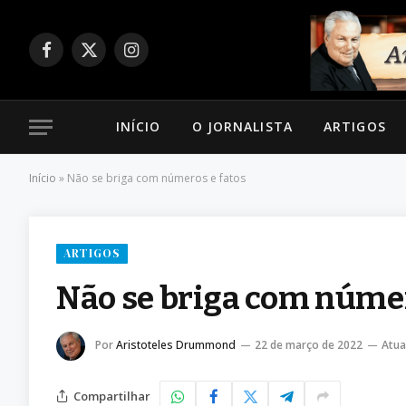
Facebook
X
Instagram
(Twitter)
INÍCIO
O JORNALISTA
ARTIGOS
Início
»
Não se briga com números e fatos
ARTIGOS
Não se briga com númer
Por
Aristoteles Drummond
22 de março de 2022
Atua
Compartilhar