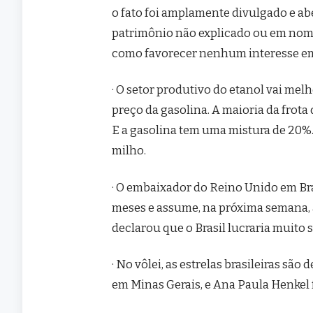
o fato foi amplamente divulgado e ab
patrimônio não explicado ou em nom
como favorecer nenhum interesse em
· O setor produtivo do etanol vai m
preço da gasolina. A maioria da frota
E a gasolina tem uma mistura de 20%.
milho.
· O embaixador do Reino Unido em Bras
meses e assume, na próxima semana, a
declarou que o Brasil lucraria muito 
· No vôlei, as estrelas brasileiras sã
em Minas Gerais, e Ana Paula Henkel f