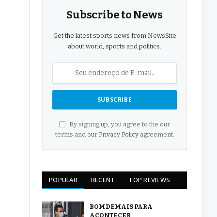
Subscribe to News
Get the latest sports news from NewsSite
about world, sports and politics.
By signing up, you agree to the our
terms and our
Privacy Policy
agreement.
POPULAR
RECENT
TOP REVIEWS
BOM DEMAIS PARA
ACONTECER