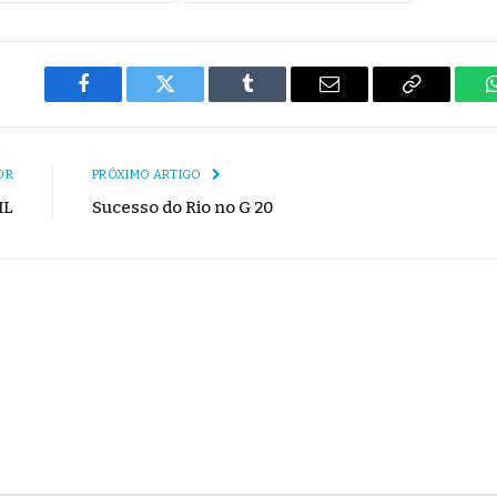
Facebook
Twitter
Tumblr
E-
Copiar
mail
Link
OR
PRÓXIMO ARTIGO
IL
Sucesso do Rio no G 20