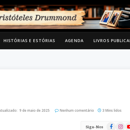
HISTÓRIAS E ESTÓRIAS
AGENDA
LIVROS PUBLIC
Atualizado:
9 de maio de 2025
Nenhum comentário
3 Mins lidos
Facebook
Instag
Yo
Siga-Nos