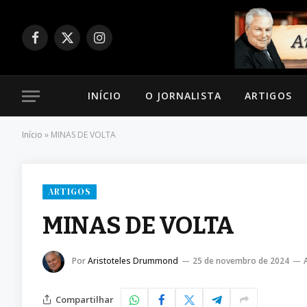
Facebook
X
Instagram
(Twitter)
INÍCIO
O JORNALISTA
ARTIGOS
Início
»
MINAS DE VOLTA
ARTIGOS
MINAS DE VOLTA
Por
Aristoteles Drummond
25 de novembro de 2024
Compartilhar