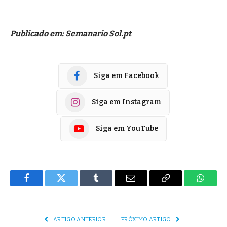
Publicado em: Semanario Sol.pt
Siga em Facebook
Siga em Instagram
Siga em YouTube
Facebook
Twitter
Tumblr
E-
Copiar
Whats
mail
Link
ARTIGO ANTERIOR
PRÓXIMO ARTIGO