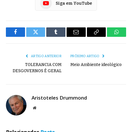
Siga em YouTube
Facebook
Twitter
Tumblr
E-
Copiar
Whats
mail
Link
ARTIGO ANTERIOR
PRÓXIMO ARTIGO
TOLERANCIA COM
Meio Ambiente ideológico
DESGOVERNOS É GERAL
Aristoteles Drummond
Site