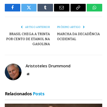
Facebook
Twitter
Tumblr
E-
Copiar
Whats
mail
Link
ARTIGO ANTERIOR
PRÓXIMO ARTIGO
BRASIL CHEGA A TRINTA
MARCHA DA DECADÊNCIA
POR CENTO DE ETANOL NA
OCIDENTAL
GASOLINA
Aristoteles Drummond
Site
Relacionados
Posts