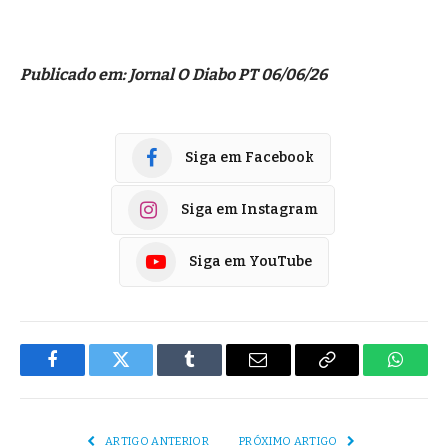
Publicado em: Jornal O Diabo PT 06/06/26
Siga em Facebook
Siga em Instagram
Siga em YouTube
Facebook
Twitter
Tumblr
E-
Copiar
Whats
mail
Link
ARTIGO ANTERIOR
PRÓXIMO ARTIGO