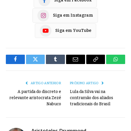
Siga em Facebook
Siga em Instagram
Siga em YouTube
Facebook
Twitter
Tumblr
E-
Copiar
Whats
mail
Link
ARTIGO ANTERIOR
PRÓXIMO ARTIGO
A partida do discreto e
Lula da Silva vai na
relevante aristocrata Zezé
contramão dos aliados
Nabuco
tradicionais do Brasil
Aristoteles Drummond