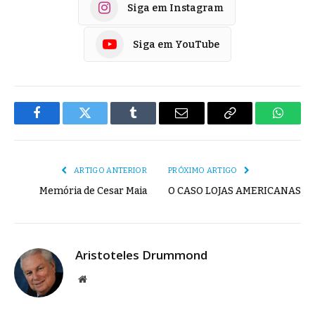
Siga em Instagram
Siga em YouTube
Facebook
Twitter
Tumblr
E-
Copiar
Whats
mail
Link
ARTIGO ANTERIOR
PRÓXIMO ARTIGO
Memória de Cesar Maia
O CASO LOJAS AMERICANAS
Aristoteles Drummond
Site