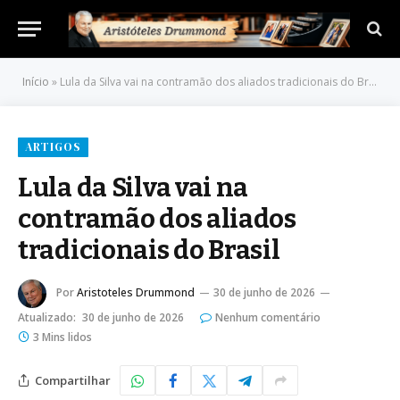
Início
»
Lula da Silva vai na contramão dos aliados tradicionais do Brasil
ARTIGOS
Lula da Silva vai na
contramão dos aliados
tradicionais do Brasil
Por
Aristoteles Drummond
30 de junho de 2026
Atualizado:
30 de junho de 2026
Nenhum comentário
3 Mins lidos
Compartilhar