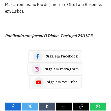
Mascarenhas, no Rio de Janeiro, e Otto Lara Resende,
em Lisboa.
Publicado em: jornal O Diabo- Portugal 25/11/23
Siga em Facebook
Siga em Instagram
Siga em YouTube
Facebook
Twitter
Tumblr
E-
Copiar
Whats