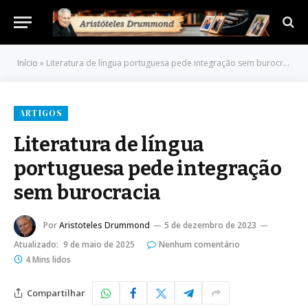
Início
»
Literatura de língua portuguesa pede integração sem burocracia
ARTIGOS
Literatura de língua
portuguesa pede integração
sem burocracia
Por
Aristoteles Drummond
5 de dezembro de 2023
Atualizado:
9 de maio de 2025
Nenhum comentário
4 Mins lidos
Compartilhar