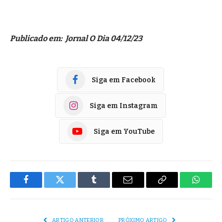
Publicado em: Jornal O Dia 04/12/23
Siga em Facebook
Siga em Instagram
Siga em YouTube
Facebook
Twitter
Tumblr
E-
Copiar
Whats
mail
Link
ARTIGO ANTERIOR
PRÓXIMO ARTIGO