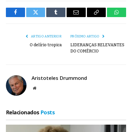
Facebook
Twitter
Tumblr
E-
Copiar
Whats
mail
Link
ARTIGO ANTERIOR
PRÓXIMO ARTIGO
O delírio tropica
LIDERANÇAS RELEVANTES
DO COMÉRCIO
Aristoteles Drummond
Site
Relacionados
Posts