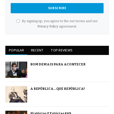
By signing up, you agree to the our terms and our
Privacy Policy
agreement.
POPULAR
RECENT
TOP REVIEWS
BOM DEMAIS PARA ACONTECER
A REPÚBLICA… QUE REPÚBLICA?
Histórias E Estórias #69