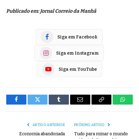
Publicado em: Jornal Correio da Manhã
Siga em Facebook
Siga em Instagram
Siga em YouTube
Facebook
Twitter
Tumblr
E-
Copiar
Whats
mail
Link
ARTIGO ANTERIOR
PRÓXIMO ARTIGO
Economia abandonada
Tudo para minar o mundo