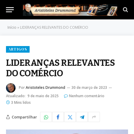
Início
»
LIDERANÇAS RELEVANTES DO COMÉRCIO
ARTIGOS
LIDERANÇAS RELEVANTES
DO COMÉRCIO
Por
Aristoteles Drummond
30 de março de 2023
Atualizado:
9 de maio de 2025
Nenhum comentário
3 Mins lidos
Compartilhar