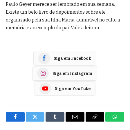
Paulo Geyer merece ser lembrado em sua semana.
Existe um belo livro de depoimentos sobre ele,
organizado pela sua filha Maria, admirável no culto a
memória e ao exemplo do pai. Vale a leitura.
Siga em Facebook
Siga em Instagram
Siga em YouTube
Facebook
Twitter
Tumblr
E-
Copiar
Whats