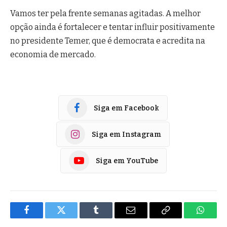
Vamos ter pela frente semanas agitadas. A melhor
opção ainda é fortalecer e tentar influir positivamente
no presidente Temer, que é democrata e acredita na
economia de mercado.
Siga em Facebook
Siga em Instagram
Siga em YouTube
Facebook
Twitter
Tumblr
E-
Copiar
Whats