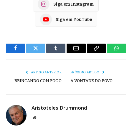
Siga em Instagram
Siga em YouTube
Facebook
Twitter
Tumblr
E-
Copiar
Whats
mail
Link
ARTIGO ANTERIOR
PRÓXIMO ARTIGO
BRINCANDO COM FOGO
A VONTADE DO POVO
Aristoteles Drummond
Site