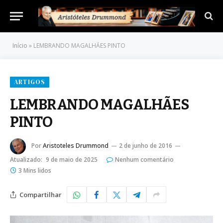
Início
»
LEMBRANDO MAGALHÃES PINTO
ARTIGOS
LEMBRANDO MAGALHÃES
PINTO
Por
Aristoteles Drummond
2 de junho de 2016
Atualizado:
9 de maio de 2025
Nenhum comentário
3 Mins lidos
Compartilhar