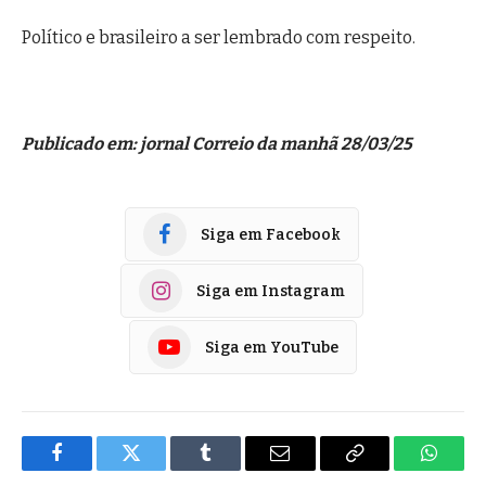
Político e brasileiro a ser lembrado com respeito.
Publicado em: jornal Correio da manhã 28/03/25
Siga em Facebook
Siga em Instagram
Siga em YouTube
Facebook
Twitter
Tumblr
E-
Copiar
Whats