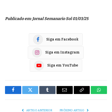
Publicado em: Jornal Semanario Sol 01/03/25
Siga em Facebook
Siga em Instagram
Siga em YouTube
Facebook
Twitter
Tumblr
E-
Copiar
Whats
mail
Link
ARTIGO ANTERIOR
PRÓXIMO ARTIGO