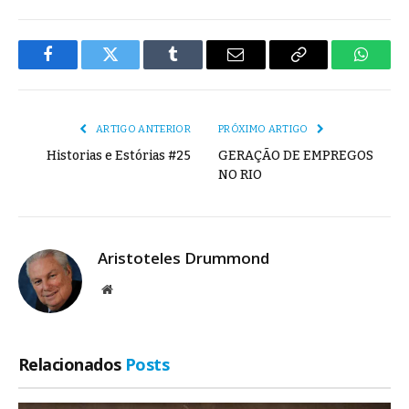
Facebook
Twitter
Tumblr
E-
Copiar
Whats
mail
Link
ARTIGO ANTERIOR
PRÓXIMO ARTIGO
Historias e Estórias #25
GERAÇÃO DE EMPREGOS
NO RIO
Aristoteles Drummond
Site
Relacionados
Posts