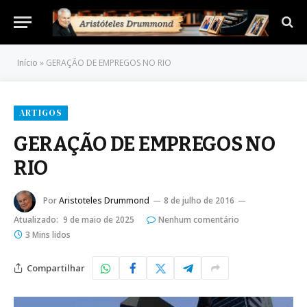
Início
»
GERAÇÃO DE EMPREGOS NO RIO
ARTIGOS
GERAÇÃO DE EMPREGOS NO
RIO
Por
Aristoteles Drummond
8 de julho de 2016
Atualizado:
9 de maio de 2025
Nenhum comentário
3 Mins lidos
Compartilhar