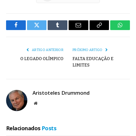
Facebook
Twitter
Tumblr
E-
Copiar
Whats
mail
Link
ARTIGO ANTERIOR
PRÓXIMO ARTIGO
O LEGADO OLÍMPICO
FALTA EDUCAÇÃO E
LIMITES
Aristoteles Drummond
Site
Relacionados
Posts