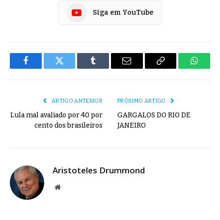
Siga em YouTube
Facebook
Twitter
Tumblr
E-
Copiar
Whats
mail
Link
ARTIGO ANTERIOR
PRÓXIMO ARTIGO
Lula mal avaliado por 40 por
GARGALOS DO RIO DE
cento dos brasileiros
JANEIRO
Aristoteles Drummond
Site