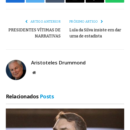
Facebook
Twitter
Tumblr
E-
Copiar
Whats
mail
Link
ARTIGO ANTERIOR
PRÓXIMO ARTIGO
PRESIDENTES VÍTIMAS DE
Lula da Silva insiste em dar
NARRATIVAS
uma de estadista
Aristoteles Drummond
Site
Relacionados
Posts