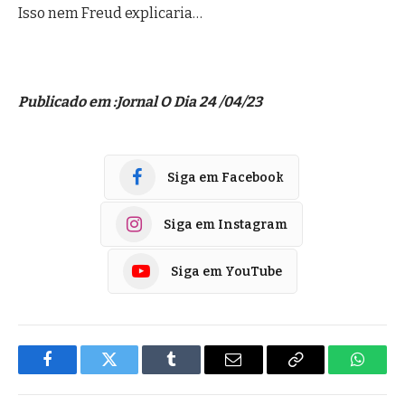
Isso nem Freud explicaria…
Publicado em :
Jornal O Dia 24 /04/23
Siga em Facebook
Siga em Instagram
Siga em YouTube
Facebook
Twitter
Tumblr
E-
Copiar
Whats
mail
Link