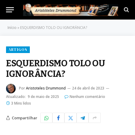
Início
»
ESQUERDISMO TOLO OU IGNORÂNCIA?
ARTIGOS
ESQUERDISMO TOLO OU
IGNORÂNCIA?
Por
Aristoteles Drummond
24 de abril de 2023
Atualizado:
9 de maio de 2025
Nenhum comentário
3 Mins lidos
Compartilhar