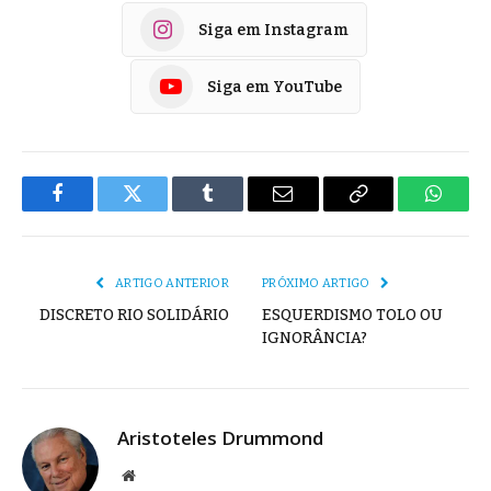
Siga em Instagram
Siga em YouTube
Facebook
Twitter
Tumblr
E-
Copiar
Whats
mail
Link
ARTIGO ANTERIOR
PRÓXIMO ARTIGO
DISCRETO RIO SOLIDÁRIO
ESQUERDISMO TOLO OU
IGNORÂNCIA?
Aristoteles Drummond
Site