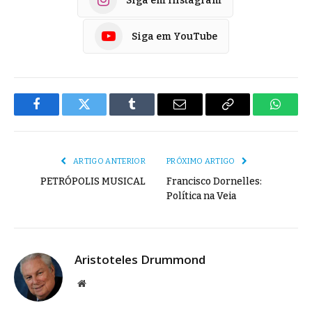
Siga em Instagram
Siga em YouTube
Facebook
Twitter
Tumblr
E-
Copiar
Whats
mail
Link
ARTIGO ANTERIOR
PRÓXIMO ARTIGO
PETRÓPOLIS MUSICAL
Francisco Dornelles:
Política na Veia
Aristoteles Drummond
Site