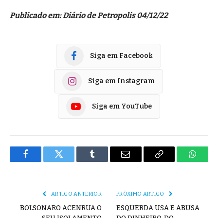
Publicado em: Diário de Petropolis 04/12/22
Siga em Facebook
Siga em Instagram
Siga em YouTube
Facebook
Twitter
Tumblr
E-
Copiar
Whats
mail
Link
ARTIGO ANTERIOR
PRÓXIMO ARTIGO
BOLSONARO ACENRUA O
ESQUERDA USA E ABUSA