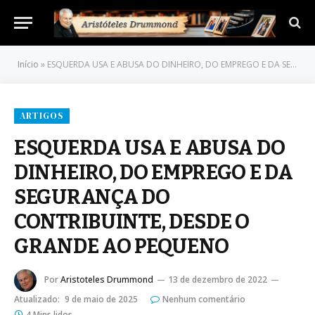
Início
»
ESQUERDA USA E ABUSA DO DINHEIRO, DO EMPREGO E DA SEGURANÇA DO CONTRIBUINTE, DESDE O GRANDE AO PEQUENO
ARTIGOS
ESQUERDA USA E ABUSA DO
DINHEIRO, DO EMPREGO E DA
SEGURANÇA DO
CONTRIBUINTE, DESDE O
GRANDE AO PEQUENO
Por
Aristoteles Drummond
13 de dezembro de 2022
Atualizado:
9 de maio de 2025
Nenhum comentário
4 Mins lidos