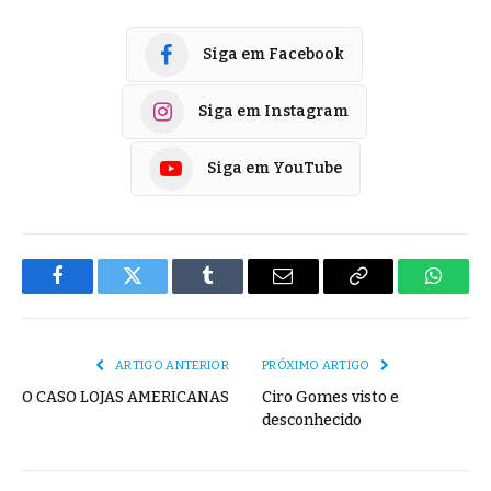
Siga em Facebook
Siga em Instagram
Siga em YouTube
Facebook
Twitter
Tumblr
E-
Copiar
Whats
mail
Link
ARTIGO ANTERIOR
PRÓXIMO ARTIGO
O CASO LOJAS AMERICANAS
Ciro Gomes visto e
desconhecido