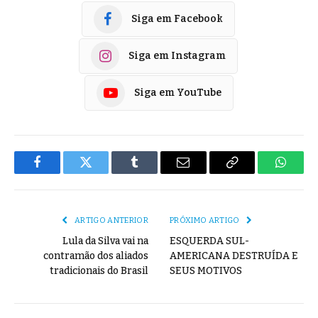
Siga em Facebook
Siga em Instagram
Siga em YouTube
Facebook
Twitter
Tumblr
E-
Copiar
Whats
mail
Link
ARTIGO ANTERIOR
PRÓXIMO ARTIGO
Lula da Silva vai na
ESQUERDA SUL-
contramão dos aliados
AMERICANA DESTRUÍDA E
tradicionais do Brasil
SEUS MOTIVOS