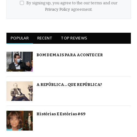
By signing up, you agree to the our terms and our
Privacy Policy
agreement.
POPULAR
RECENT
TOP REVIEWS
BOM DEMAIS PARA ACONTECER
A REPÚBLICA… QUE REPÚBLICA?
Histórias E Estórias #69