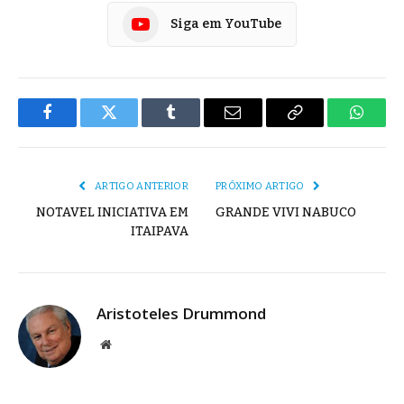
Siga em YouTube
Facebook
Twitter
Tumblr
E-
Copiar
Whats
mail
Link
ARTIGO ANTERIOR
PRÓXIMO ARTIGO
NOTAVEL INICIATIVA EM
GRANDE VIVI NABUCO
ITAIPAVA
Aristoteles Drummond
Site