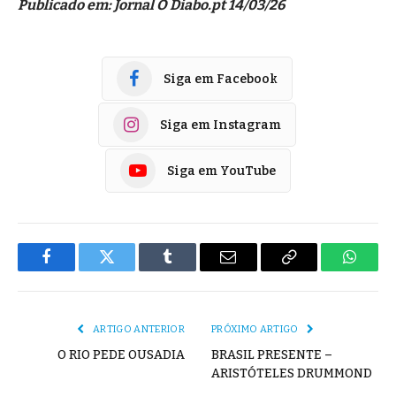
Publicado em: Jornal O Diabo.pt 14/03/26
Siga em Facebook
Siga em Instagram
Siga em YouTube
Facebook
Twitter
Tumblr
E-
Copiar
Whats
mail
Link
ARTIGO ANTERIOR
PRÓXIMO ARTIGO
O RIO PEDE OUSADIA
BRASIL PRESENTE –
ARISTÓTELES DRUMMOND