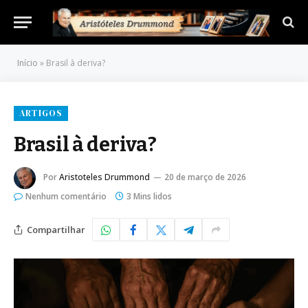
Início
»
Brasil à deriva?
ARTIGOS
Brasil à deriva?
Por
Aristoteles Drummond
20 de março de 2026
Nenhum comentário
3 Mins lidos
Compartilhar