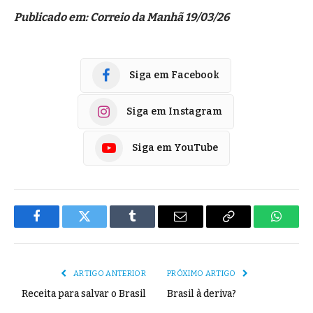
Publicado em: Correio da Manhã 19/03/26
Siga em Facebook
Siga em Instagram
Siga em YouTube
Facebook
Twitter
Tumblr
E-
Copiar
Whats
mail
Link
ARTIGO ANTERIOR
PRÓXIMO ARTIGO
Receita para salvar o Brasil
Brasil à deriva?