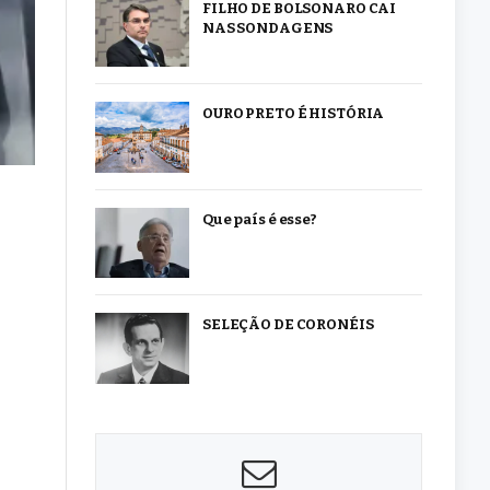
FILHO DE BOLSONARO CAI
NAS SONDAGENS
OURO PRETO É HISTÓRIA
Que país é esse?
SELEÇÃO DE CORONÉIS