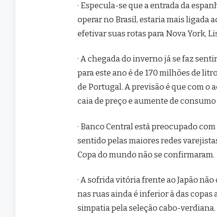
· Especula-se que a entrada da espa
operar no Brasil, estaria mais ligada
efetivar suas rotas para Nova York, Lis
· A chegada do inverno já se faz sent
para este ano é de 170 milhões de litr
de Portugal. A previsão é que com o
caia de preço e aumente de consumo 
· Banco Central está preocupado com
sentido pelas maiores redes varejist
Copa do mundo não se confirmaram.
· A sofrida vitória frente ao Japão nã
nas ruas ainda é inferior à das copas
simpatia pela seleção cabo-verdiana.