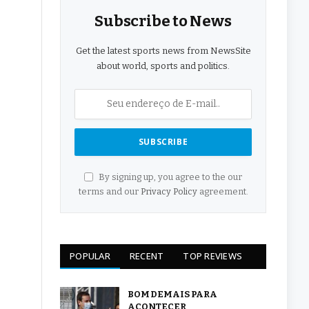
Subscribe to News
Get the latest sports news from NewsSite
about world, sports and politics.
By signing up, you agree to the our
terms and our
Privacy Policy
agreement.
POPULAR
RECENT
TOP REVIEWS
BOM DEMAIS PARA
ACONTECER