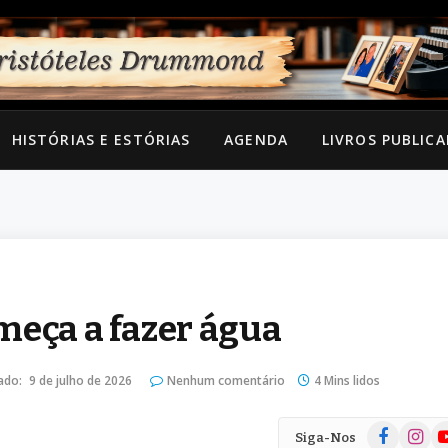
HISTÓRIAS E ESTÓRIAS
AGENDA
LIVROS PUBLIC
meça a fazer água
ado:
9 de julho de 2026
Nenhum comentário
4 Mins lidos
Facebook
Instag
Yo
Siga-Nos