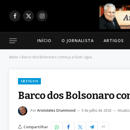
Facebook
X
Instagram
(Twitter)
INÍCIO
O JORNALISTA
ARTIGOS
Início
»
Barco dos Bolsonaro começa a fazer água
ARTIGOS
Barco dos Bolsonaro co
Por
Aristoteles Drummond
9 de julho de 2026
Atualiz
Compartilhar