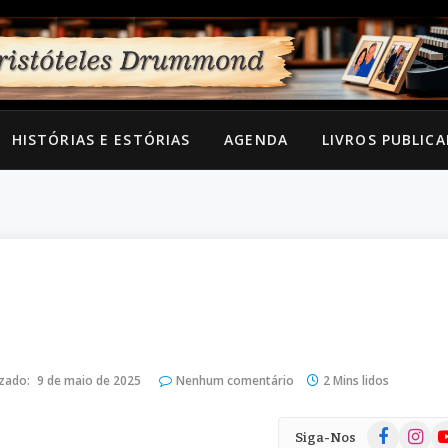
HISTÓRIAS E ESTÓRIAS
AGENDA
LIVROS PUBLIC
izado:
9 de maio de 2025
Nenhum comentário
2 Mins lidos
Facebook
Instag
Yo
Siga-Nos