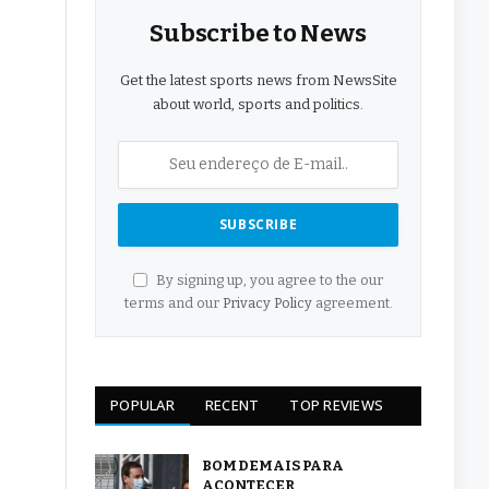
Subscribe to News
Get the latest sports news from NewsSite
about world, sports and politics.
By signing up, you agree to the our
terms and our
Privacy Policy
agreement.
POPULAR
RECENT
TOP REVIEWS
BOM DEMAIS PARA
ACONTECER