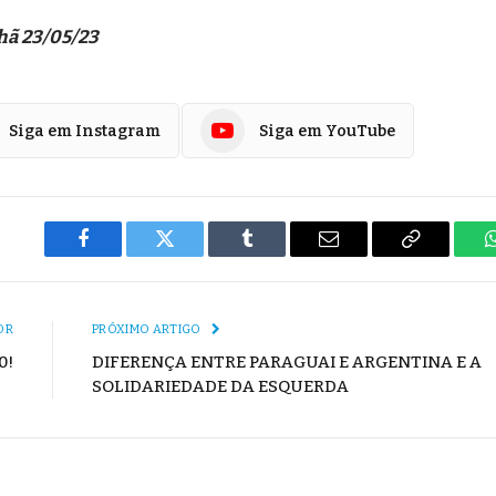
hã 23/05/23
Siga em Instagram
Siga em YouTube
Facebook
Twitter
Tumblr
E-
Copiar
mail
Link
OR
PRÓXIMO ARTIGO
0!
DIFERENÇA ENTRE PARAGUAI E ARGENTINA E A
SOLIDARIEDADE DA ESQUERDA