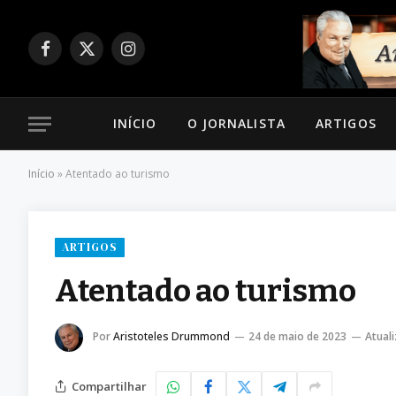
Facebook
X
Instagram
(Twitter)
INÍCIO
O JORNALISTA
ARTIGOS
Início
»
Atentado ao turismo
ARTIGOS
Atentado ao turismo
Por
Aristoteles Drummond
24 de maio de 2023
Atual
Compartilhar