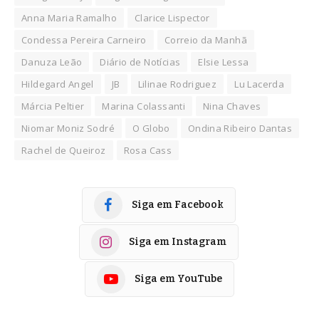
Anna Maria Ramalho
Clarice Lispector
Condessa Pereira Carneiro
Correio da Manhã
Danuza Leão
Diário de Notícias
Elsie Lessa
Hildegard Angel
JB
Lilinae Rodriguez
Lu Lacerda
Márcia Peltier
Marina Colassanti
Nina Chaves
Niomar Moniz Sodré
O Globo
Ondina Ribeiro Dantas
Rachel de Queiroz
Rosa Cass
Siga em Facebook
Siga em Instagram
Siga em YouTube