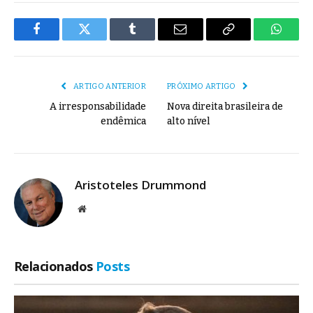
Facebook
Twitter
Tumblr
E-
Copiar
Whats
mail
Link
ARTIGO ANTERIOR
PRÓXIMO ARTIGO
A irresponsabilidade
Nova direita brasileira de
endêmica
alto nível
Aristoteles Drummond
Site
Relacionados
Posts