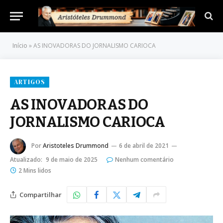
Início
»
AS INOVADORAS DO JORNALISMO CARIOCA
ARTIGOS
AS INOVADORAS DO
JORNALISMO CARIOCA
Por
Aristoteles Drummond
6 de abril de 2021
Atualizado:
9 de maio de 2025
Nenhum comentário
2 Mins lidos
Compartilhar