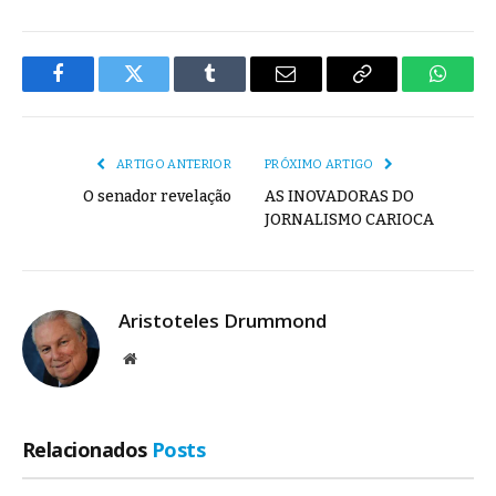
Facebook
Twitter
Tumblr
E-
Copiar
Whats
mail
Link
ARTIGO ANTERIOR
PRÓXIMO ARTIGO
O senador revelação
AS INOVADORAS DO
JORNALISMO CARIOCA
Aristoteles Drummond
Site
Relacionados
Posts