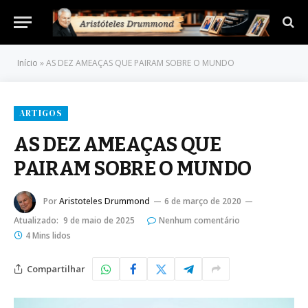
Início
»
AS DEZ AMEAÇAS QUE PAIRAM SOBRE O MUNDO
ARTIGOS
AS DEZ AMEAÇAS QUE
PAIRAM SOBRE O MUNDO
Por
Aristoteles Drummond
6 de março de 2020
Atualizado:
9 de maio de 2025
Nenhum comentário
4 Mins lidos
Compartilhar