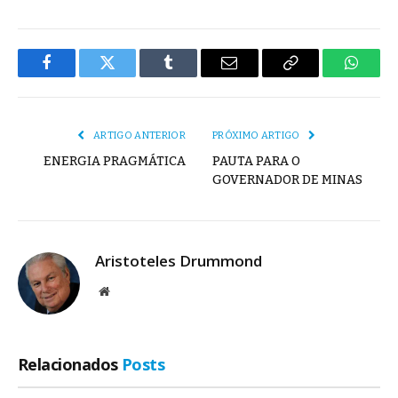
Facebook
Twitter
Tumblr
E-
Copiar
Whats
mail
Link
ARTIGO ANTERIOR
PRÓXIMO ARTIGO
ENERGIA PRAGMÁTICA
PAUTA PARA O
GOVERNADOR DE MINAS
Aristoteles Drummond
Site
Relacionados
Posts