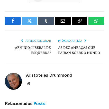
Facebook
Twitter
Tumblr
E-
Copiar
Whats
mail
Link
ARTIGO ANTERIOR
PRÓXIMO ARTIGO
ARMINIO: LIBERAL DE
AS DEZ AMEAÇAS QUE
ESQUERDA?
PAIRAM SOBRE O MUNDO
Aristoteles Drummond
Site
Relacionados
Posts