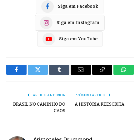
Siga em Facebook
Siga em Instagram
Siga em YouTube
Facebook
Twitter
Tumblr
E-
Copiar
Whats
mail
Link
ARTIGO ANTERIOR
PRÓXIMO ARTIGO
BRASIL NO CAMINHO DO
A HISTÓRIA REESCRITA
CAOS
Aristoteles Drummond