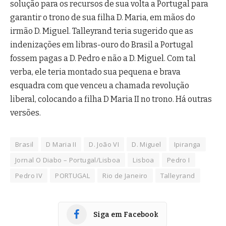
solução para os recursos de sua volta a Portugal para
garantir o trono de sua filha D. Maria, em mãos do
irmão D. Miguel. Talleyrand teria sugerido que as
indenizações em libras-ouro do Brasil a Portugal
fossem pagas a D. Pedro e não a D. Miguel. Com tal
verba, ele teria montado sua pequena e brava
esquadra com que venceu a chamada revolução
liberal, colocando a filha D Maria II no trono. Há outras
versões.
Brasil
D Maria II
D. João VI
D. Miguel
Ipiranga
Jornal O Diabo – Portugal/Lisboa
Lisboa
Pedro I
Pedro IV
PORTUGAL
Rio de Janeiro
Talleyrand
Siga em Facebook