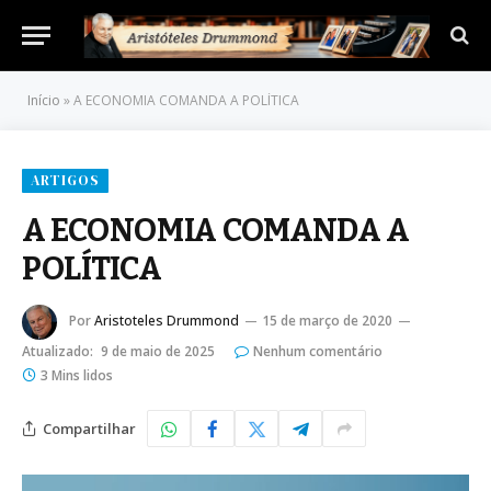
Início
»
A ECONOMIA COMANDA A POLÍTICA
ARTIGOS
A ECONOMIA COMANDA A
POLÍTICA
Por
Aristoteles Drummond
15 de março de 2020
Atualizado:
9 de maio de 2025
Nenhum comentário
3 Mins lidos
Compartilhar