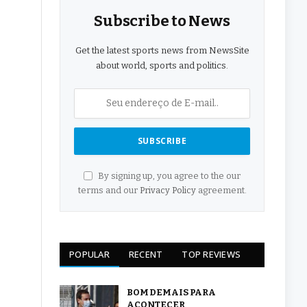
Subscribe to News
Get the latest sports news from NewsSite
about world, sports and politics.
By signing up, you agree to the our
terms and our
Privacy Policy
agreement.
POPULAR
RECENT
TOP REVIEWS
BOM DEMAIS PARA
ACONTECER