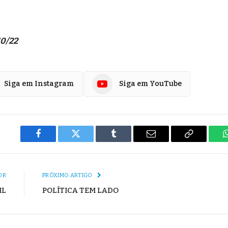
10/22
Siga em Instagram
Siga em YouTube
Facebook
Twitter
Tumblr
E-
Copiar
mail
Link
OR
PRÓXIMO ARTIGO
IL
POLÍTICA TEM LADO