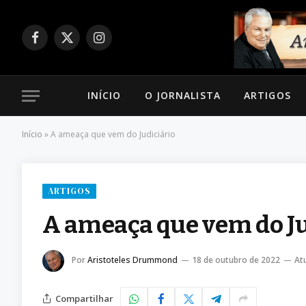
Facebook
X
Instagram
(Twitter)
INÍCIO
O JORNALISTA
ARTIGOS
Início
»
A ameaça que vem do Judiciário
ARTIGOS
A ameaça que vem do Ju
Por
Aristoteles Drummond
18 de outubro de 2022
At
Compartilhar