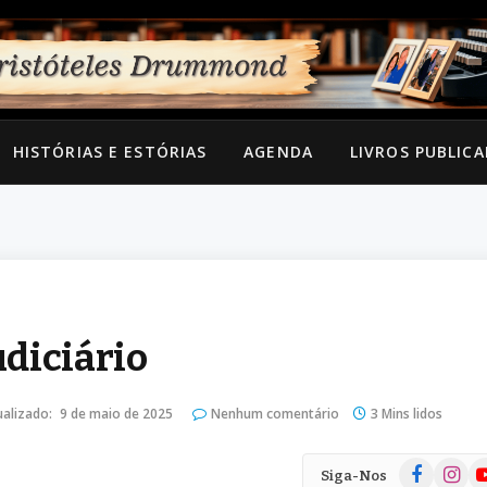
HISTÓRIAS E ESTÓRIAS
AGENDA
LIVROS PUBLIC
diciário
ualizado:
9 de maio de 2025
Nenhum comentário
3 Mins lidos
Facebook
Instag
Yo
Siga-Nos