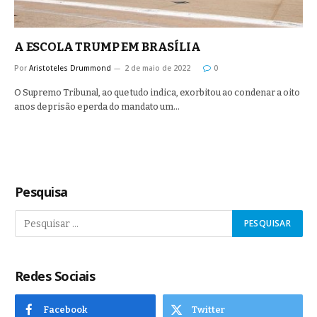
A ESCOLA TRUMP EM BRASÍLIA
Por
Aristoteles Drummond
2 de maio de 2022
0
O Supremo Tribunal, ao que tudo indica, exorbitou ao condenar a oito
anos de prisão e perda do mandato um…
Pesquisa
Redes Sociais
Facebook
Twitter