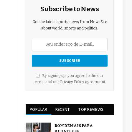
Subscribe to News
Get the latest sports news from NewsSite
about world, sports and politics.
By signing up, you agree to the our
terms and our
Privacy Policy
agreement.
POPULAR
RECENT
TOP REVIEWS
BOM DEMAIS PARA
ACONTECER