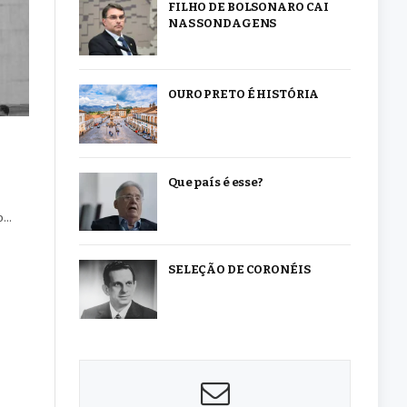
FILHO DE BOLSONARO CAI
NAS SONDAGENS
OURO PRETO É HISTÓRIA
Que país é esse?
so…
SELEÇÃO DE CORONÉIS