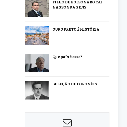
FILHO DE BOLSONARO CAI
NAS SONDAGENS
OURO PRETO É HISTÓRIA
Que país é esse?
SELEÇÃO DE CORONÉIS