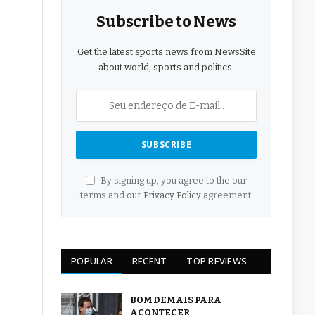
Subscribe to News
Get the latest sports news from NewsSite
about world, sports and politics.
By signing up, you agree to the our
terms and our
Privacy Policy
agreement.
POPULAR
RECENT
TOP REVIEWS
BOM DEMAIS PARA
ACONTECER