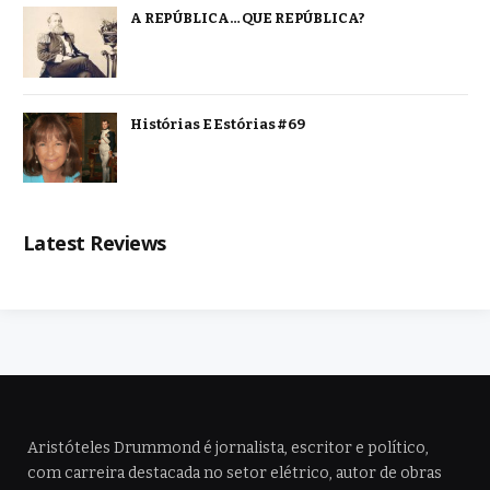
A REPÚBLICA… QUE REPÚBLICA?
Histórias E Estórias #69
Latest Reviews
Aristóteles Drummond é jornalista, escritor e político,
com carreira destacada no setor elétrico, autor de obras