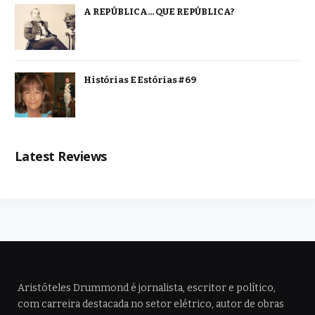
A REPÚBLICA… QUE REPÚBLICA?
Histórias E Estórias #69
Latest Reviews
Aristóteles Drummond é jornalista, escritor e político,
com carreira destacada no setor elétrico, autor de obras