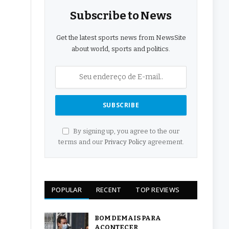
Subscribe to News
Get the latest sports news from NewsSite
about world, sports and politics.
By signing up, you agree to the our
terms and our
Privacy Policy
agreement.
POPULAR
RECENT
TOP REVIEWS
BOM DEMAIS PARA
ACONTECER